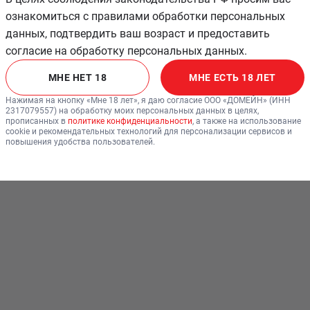
Информация о товаре
ознакомиться с правилами обработки персональных
Шорты мужские желтые п
данных, подтвердить ваш возраст и предоставить
согласие на обработку персональных данных.
МНЕ НЕТ 18
МНЕ ЕСТЬ 18 ЛЕТ
Нажимая на кнопку «Мне 18 лет», я даю согласие ООО «ДОМЕЙН» (ИНН
2317079557) на обработку моих персональных данных в целях,
прописанных в
политике конфиденциальности
, а также на использование
cookie и рекомендательных технологий для персонализации сервисов и
повышения удобства пользователей.