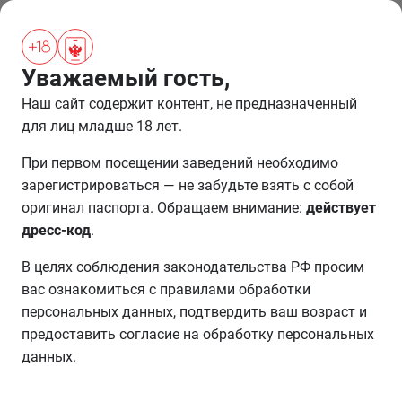
ПРОЖИВАНИЕ
Уважаемый гость,
Наш сайт содержит контент, не предназначенный
Клуб лояльности игорной
для лиц младше 18 лет.
зоны «Красная Поляна»
При первом посещении заведений необходимо
зарегистрироваться — не забудьте взять с собой
Как начисляются баллы
оригинал паспорта. Обращаем внимание:
действует
дресс-код
.
Играйте в любом заведении игорной зоны «Красная
поляна» на столах и слот-автоматах и пополняйте
В целях соблюдения законодательства РФ просим
свою личную корзину баллов.
вас ознакомиться с правилами обработки
персональных данных, подтвердить ваш возраст и
Баллы начисляются в зависимости от суммы
предоставить согласие на обработку персональных
реализованных ставок во время игры, используйте их
данных.
как универсальную валюту внутри заведений.