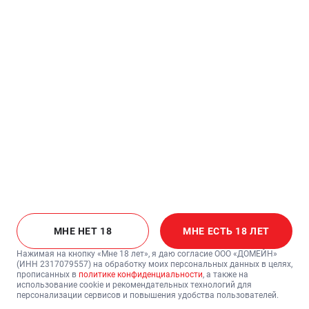
Правила приёма ставок и выплаты
Правила посещения
Для поставщиков
Электронная почта:
info@casinosochi.ru
Адрес:
с. Эстосадок, ул. Эстонская, 51
Круглосуточно
МНЕ НЕТ 18
МНЕ ЕСТЬ 18 ЛЕТ
©
2026
Игорная зона «Красная Поляна», ООО «ДОМЕЙН» ИНН:
2317079557 ОГРН: 1152367006000
Нажимая на кнопку «Мне 18 лет», я даю согласие ООО «ДОМЕЙН»
(ИНН 2317079557) на обработку моих персональных данных в целях,
прописанных в
политике конфиденциальности
, а также на
использование cookie и рекомендательных технологий для
персонализации сервисов и повышения удобства пользователей.