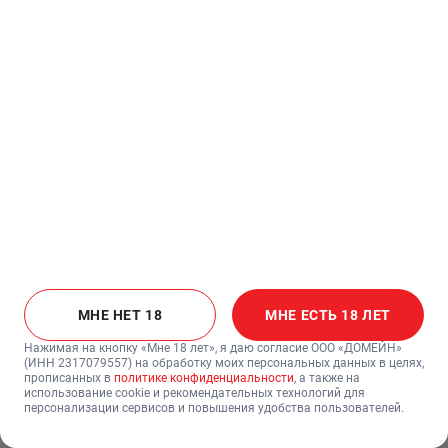
ЕЖЕДНЕВНЫЕ ТУРНИРЫ
ПОКЕРНЫЙ КЛУБ СОЧИ
10 августа, 16:00
Texas NL Bounty (60 K.O.)
Каждый понедельник (кроме дней проведения
покерных фестивалей) в 16:00 проходит баунти-
турнир с бай-ином 140 у.е.
МНЕ НЕТ 18
МНЕ ЕСТЬ 18 ЛЕТ
Нажимая на кнопку «Мне 18 лет», я даю согласие ООО «ДОМЕЙН»
(ИНН 2317079557) на обработку моих персональных данных в целях,
прописанных в
политике конфиденциальности
, а также на
использование cookie и рекомендательных технологий для
персонализации сервисов и повышения удобства пользователей.