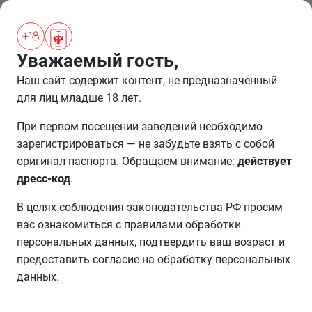
ПРОЖИВАНИЕ
Уважаемый гость,
Наш сайт содержит контент, не предназначенный
Ресторан «Брунелло»
для лиц младше 18 лет.
При первом посещении заведений необходимо
Ресторан впечатлит даже самых искушённых гостей:
зарегистрироваться — не забудьте взять с собой
изысканное сочетание золота и шикарной мебели,
оригинал паспорта. Обращаем внимание:
действует
эксклюзивная посуда, чарующий свет хрустальных
дресс-код
.
люстр — здесь вы почувствуете себя на высоте.
В целях соблюдения законодательства РФ просим
Визитная карточка ресторана — авторская кухня от
вас ознакомиться с правилами обработки
бренд-шефа Ильи Захарова. Основу меню составляет
персональных данных, подтвердить ваш возраст и
рыбная гастрономия, морепродукты и мясо. Каждое
предоставить согласие на обработку персональных
блюдо становится настоящим шедевром, с
данных.
безупречной подачей и необыкновенным вкусом.
Треска в соусе из мисо и шоколада, черная икра с