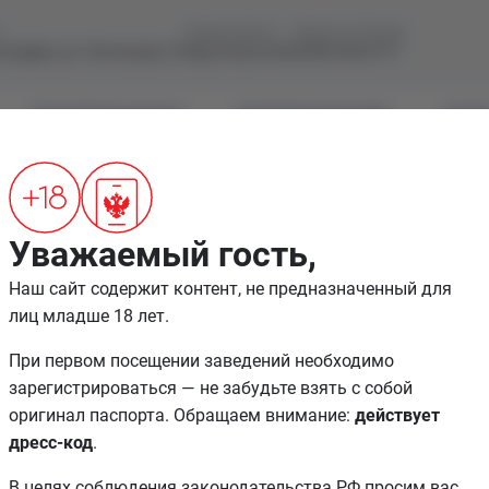
Режим работы
Звонки по России
тосадок, ул. Эстонская, 51
Круглосуточно
8 800 444 0777
РЕСТОРАНЫ И БАРЫ
ИНТЕРНЕТ-МАГАЗИН
ОТЕЛ
Уважаемый гость,
Наш сайт содержит контент, не предназначенный для
лиц младше 18 лет.
нинград»
При первом посещении заведений необходимо
зарегистрироваться — не забудьте взять с собой
оригинал паспорта. Обращаем внимание:
действует
дресс-код
.
В целях соблюдения законодательства РФ просим вас