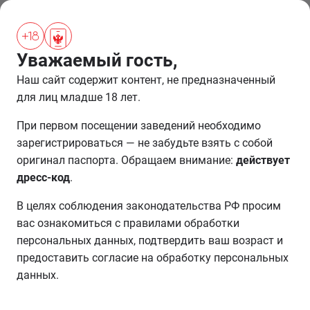
ПРОЖИВАНИЕ
Уважаемый гость,
Наш сайт содержит контент, не предназначенный
для лиц младше 18 лет.
Российские игорные зоны
готовятся принять около
При первом посещении заведений необходимо
зарегистрироваться — не забудьте взять с собой
65 000 гостей в новогодние
оригинал паспорта. Обращаем внимание:
действует
праздники
дресс-код
.
В целях соблюдения законодательства РФ просим
08.11.2023
СТАТЬЯ
вас ознакомиться с правилами обработки
персональных данных, подтвердить ваш возраст и
предоставить согласие на обработку персональных
Игорная зона «Красная Поляна» в Сочи, «Сибирская
данных.
Монета» на Алтае, калининградская «Янтарная» и
«Приморье» во Владивостоке ожидают увидеть 20%